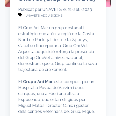
Publicat per
UNAVETS
el
21-set.-2023
,
UNAVETS
ADQUISICIONS
El
Grup
Ani Mar, un
grup
destacat
i
estratègic
que atén la
regió
de la Costa
Nord de Portugal des de fa 24
anys
,
s'acaba
d'incorporar
al
Grup
OneVet
.
Aquesta
adquisició
reforça
la
presència
del
Grup
OneVet
a
nivell
nacional,
demostrant
que el
Grup
continua la
seva
trajectòria
de
creixement
.
El
Grupo Ani Mar
està compost per un
Hospital a Póvoa do Varzim i dues
clíniques, una a Fão i una altra a
Esposende, que estan dirigides per
Miguel Matos, Director Clínic i gestor
dels centres veterinaris del Grup. Miguel