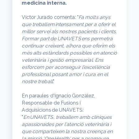
medicina interna.
Víctor Jurado comenta: "
Fa molts anys
que treballem intensament per a oferir el
millor servei als nostres pacients i clients.
Formar part de UNAVETS ens permetrà
continuar creixent, alhora que oferim els
més alts estàndards possibles en atenció
veterinària i gestió empresarial. Ens
esforcem per aconseguir l'excel·lència
professional posant amor i cura en el
nostre treball
."
En paraules d'Ignacio González,
Responsable de Fusions i
Adquisicions de UNAVETS:
"
En UNAVETS, treballem amb clíniques
apassionades per l'atenció veterinària i
que comparteixen la nostra creença en
la missió 'One Health' per a promoure