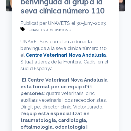
benvinguda al grup a la
seva clínica número 110
Publicat per
UNAVETS
el
30-juny-2023
,
UNAVETS
ADQUISICIONS
UNAVETS es complau a donar la
benvinguda a la seva clínica número 110,
el
Centre Veterinari Nova Andalusia
.
Situat a Jerez de la Frontera, Cadis, en el
sud d'Espanya
El Centre Veterinari Nova Andalusia
està format per un equip d'11
persones
: quatre veterinaris, cinc
auxiliars veterinaris i dos recepcionistes.
Dirigit pel director clínic, Víctor Jurado,
l'equip està especialitzat en
traumatologia, cardiologia,
oftalmologia, odontologia i