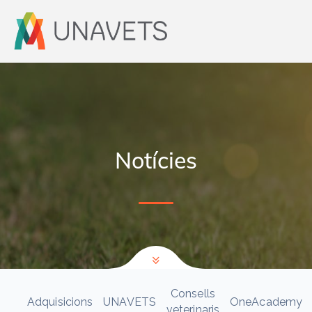
Notícies
Consells
Adquisicions
UNAVETS
OneAcademy
veterinaris