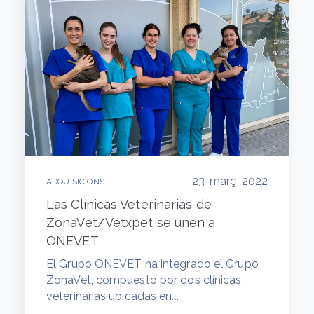
23-març-2022
ADQUISICIONS
Las Clínicas Veterinarias de
ZonaVet/Vetxpet se unen a
ONEVET
El Grupo ONEVET ha integrado el Grupo
ZonaVet, compuesto por dos clínicas
veterinarias ubicadas en...